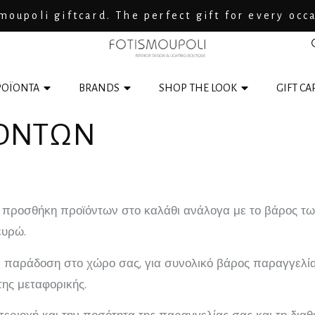
moupoli giftcard. The perfect gift for every occ
ΟΪΟΝΤΑ
BRANDS
SHOP THE LOOK
GIFT CA
ΪΟΝΤΩΝ
 προσθήκη προϊόντων στο καλάθι ανάλογα με το βάρος των
ευρώ.
ε παράδοση στο χώρο σας, για συνολικό βάρος παραγγελίας
της μεταφορικής.