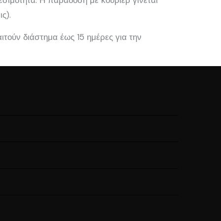
εσιμότητα. Η παράδοσή με κούριερ γίνεται
ς).
τούν διάστημα έως 15 ημέρες για την