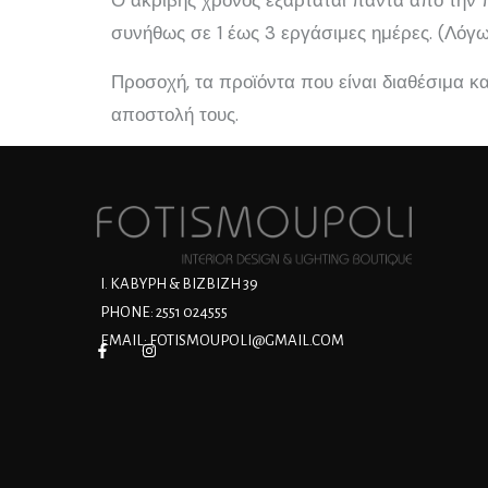
Ο ακριβής χρόνος εξαρτάται πάντα από την π
συνήθως σε 1 έως 3 εργάσιμες ημέρες. (Λόγ
Προσοχή, τα προϊόντα που είναι διαθέσιμα 
αποστολή τους.
Ι. ΚΑΒΥΡΗ & ΒΙΖΒΙΖΗ 39
PHONE: 2551 024555
EMAIL:
FOTISMOUPOLI@GMAIL.COM