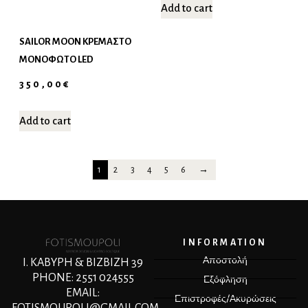
Add to cart
SAILOR MOON ΚΡΕΜΑΣΤΌ
ΜΟΝΌΦΩΤΟ LED
350,00
€
Add to cart
1
2
3
4
5
6
→
INFORMATION
Αποστολή
Ι. ΚΑΒΥΡΗ & ΒΙΖΒΙΖΗ 39
PHONE: 2551 024555
Εξόφληση
EMAIL:
Επιστροφές/Ακυρώσεις
FOTISMOUPOLI@GMAIL.COM