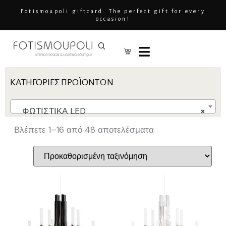
Fotismoupoli giftcard. The perfect gift for every
occasion!
ΚΑΤΗΓΟΡΊΕΣ ΠΡΟΪΌΝΤΩΝ
ΦΩΤΙΣΤΙΚΑ LED
×
Βλέπετε 1–16 από 48 αποτελέσματα