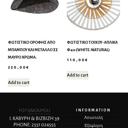
ΦΩΤΙΣΤΙΚΌ ΟΡΟΦΉΣ ΑΠΌ
ΦΩΤΙΣΤΙΚΌ ΤΟΊΧΟΥ-ΑΠΛΊΚΑ
ΜΠΑΜΠΟΎ ΚΑΙ ΜΈΤΑΛΛΟ ΣΕ
Φ40 (WHITE-NATURAL)
ΜΑΎΡΟ ΧΡΏΜΑ.
110,00
€
220,00
€
Add to cart
Add to cart
INFORMATION
Αποστολή
Ι. ΚΑΒΥΡΗ & ΒΙΖΒΙΖΗ 39
PHONE: 2551 024555
Εξόφληση