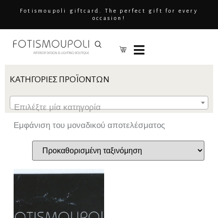
Fotismoupoli giftcard. The perfect gift for every
occasion!
ΚΑΤΗΓΟΡΊΕΣ ΠΡΟΪΌΝΤΩΝ
Επιλέξτε μία κατηγορία
Εμφάνιση του μοναδικού αποτελέσματος