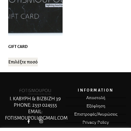
GIFT CARD
Επιλέξτε ποσό
INFORMATION
Αποστολή
Ι. ΚΑΒΥΡΗ & ΒΙΖΒΙΖΗ 39
PHONE: 2551 024555
Εξόφληση
EMAIL:
Επιστροφές/Ακυρώσεις
FOTISMOUPOLI@GMAIL.COM
Privacy Policy
Terms & Conditions