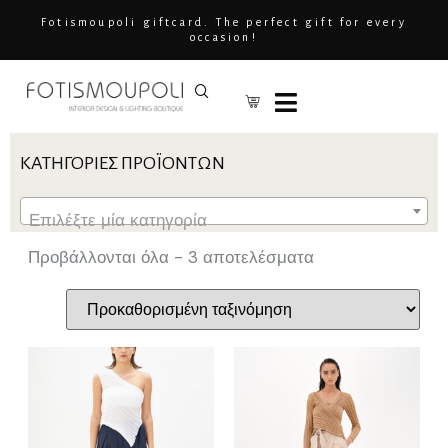
Fotismoupoli giftcard. The perfect gift for every
occasion!
ΚΑΤΗΓΟΡΊΕΣ ΠΡΟΪΌΝΤΩΝ
Επιλέξτε μία κατηγορία
Προβάλλονται όλα - 3 αποτελέσματα