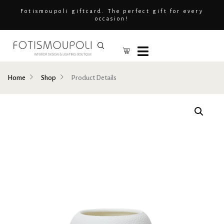
Fotismoupoli giftcard. The perfect gift for every
occasion!
Home
Shop
Product Details