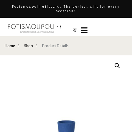
Fotismoupoli giftcard. The perfect gift for every
occasion!
Home
Shop
Product Details