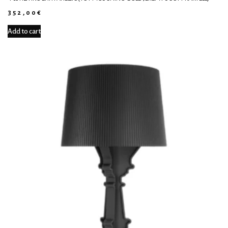
352,00
€
Add to cart