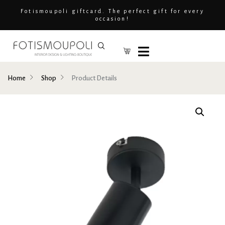
Fotismoupoli giftcard. The perfect gift for every
occasion!
Home
Shop
Product Details