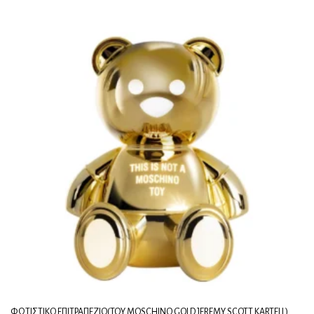
ΦΩΤΙΣΤΙΚΌ ΕΠΙΤΡΑΠΈΖΙΟ(TOY MOSCHINO GOLD JEREMY SCOTT KARTELL)