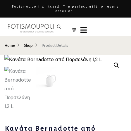
Fotismoupoli giftcard. The perfect gift for every
occasion!
Home
Shop
Product Details
Κανάτα Bernadotte από