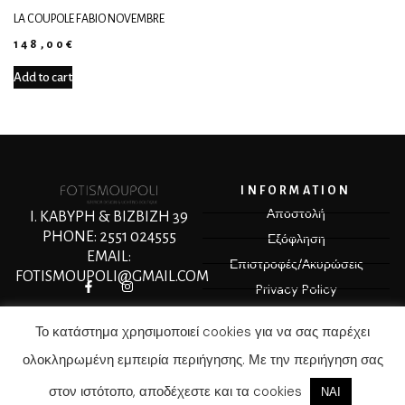
LA COUPOLE FABIO NOVEMBRE
148,00
€
Add to cart
INFORMATION
Αποστολή
Ι. ΚΑΒΥΡΗ & ΒΙΖΒΙΖΗ 39
PHONE: 2551 024555
Εξόφληση
EMAIL:
Επιστροφές/Ακυρώσεις
FOTISMOUPOLI@GMAIL.COM
Privacy Policy
Terms & Conditions
Το κατάστημα χρησιμοποιεί cookies για να σας παρέχει
ολοκληρωμένη εμπειρία περιήγησης. Με την περιήγηση σας
© COPYRIGHT 2025 MEDIASPOT.GR
στον ιστότοπο, αποδέχεστε και τα cookies
ΝΑΙ