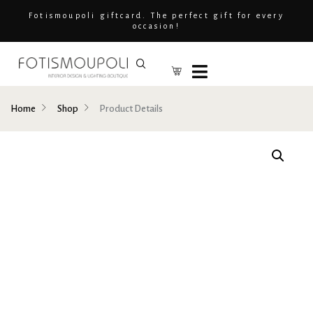
Fotismoupoli giftcard. The perfect gift for every
occasion!
Home
Shop
Product Details