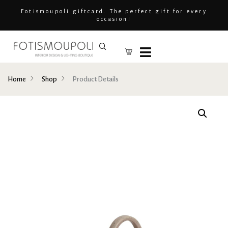
Fotismoupoli giftcard. The perfect gift for every
occasion!
Home
Shop
Product Details