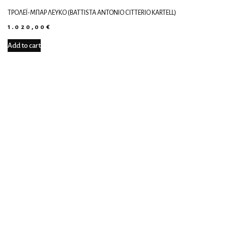
ΤΡΌΛΕΪ-ΜΠΑΡ ΛΕΥΚΌ (BATTISTA ANTONIO CITTERIO KARTELL)
1.020,00
€
Add to cart