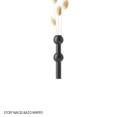
STOFF NAGEL ΒΆΖΟ ΜΑΎΡΟ