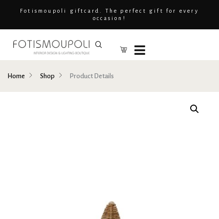
Fotismoupoli giftcard. The perfect gift for every
occasion!
Home
Shop
Product Details