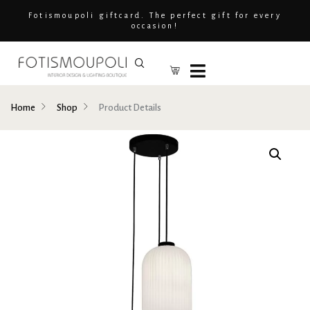
Fotismoupoli giftcard. The perfect gift for every
occasion!
Home
Shop
Product Details