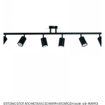
ΕΠΙΤΟΊΧΙΟ ΣΠΟΤ ΑΠΌ ΜΈΤΑΛΛΟ ΣΕ ΜΑΎΡΗ ΑΠΌΧΡΩΣΗ (9081-6Φ-ΜΑΎΡΟ)