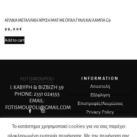
ΑΠΛΊΚΑ ΜΕΤΑΛΛΙΚΉ ΧΡΥΣΉ ΜΑΤ ΜΕ ΟΠΑΛ ΓΥΑΛΊ ΚΑΙ ΛΆΜΠΑ G9
99,00
€
Add to cart
INFORMATION
Αποστολή
Ι. ΚΑΒΥΡΗ & ΒΙΖΒΙΖΗ 39
PHONE: 2551 024555
Εξόφληση
EMAIL:
Επιστροφές/Ακυρώσεις
FOTISMOUPOLI@GMAIL.COM
Privacy Policy
Terms & Conditions
Το κατάστημα χρησιμοποιεί cookies για να σας παρέχει
ολοκληρωμένη εμπειρία περιήγησης. Με την περιήγηση σας