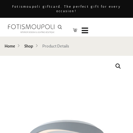
Fotismoupoli giftcard. The perfect gift for every
occasion!
Home
Shop
Product Details