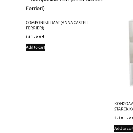
COMPONIBILI MAT (ANNA CASTELLI
FERRIERI)
141,00
€
Add to cart
ΚΟΝΣΌΛΑ 
STARCK K
1.101,0
Add to car