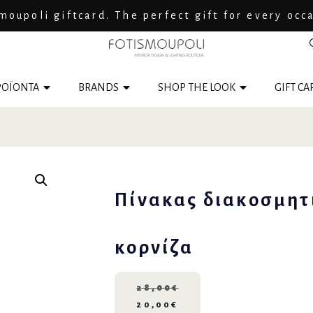
moupoli giftcard. The perfect gift for every occ
ΟΪΟΝΤΑ
BRANDS
SHOP THE LOOK
GIFT CA
Πίνακας διακοσμητι
κορνίζα
28,00
€
20,00
€