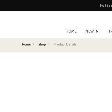
Fotis
HOME
NEW IN
ΠΡ
Home
Shop
Product Details