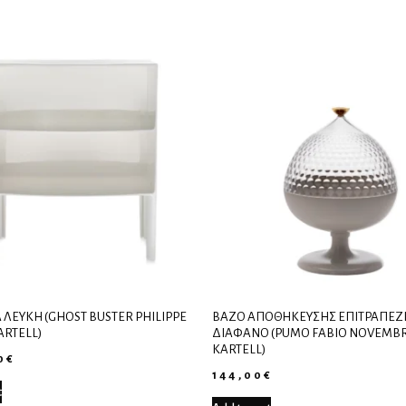
ΛΕΥΚΉ (GHOST BUSTER PHILIPPE
ΒΆΖΟ ΑΠΟΘΉΚΕΥΣΗΣ ΕΠΙΤΡΑΠΈΖΙ
ARTELL)
ΔΙΆΦΑΝΟ (PUMO FABIO NOVEMB
KARTELL)
0
€
144,00
€
t