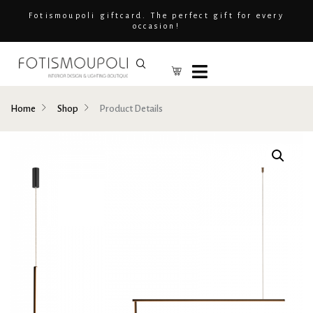
Fotismoupoli giftcard. The perfect gift for every
occasion!
Home
Shop
Product Details