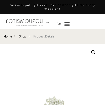
Fotismoupoli giftcard. The perfect gift for every
occasion!
Home
Shop
Product Details