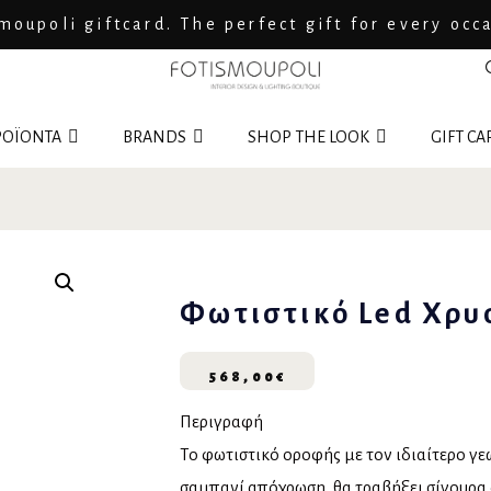
moupoli giftcard. The perfect gift for every occ
ΟΪΟΝΤΑ
BRANDS
SHOP THE LOOK
GIFT CA
Φωτιστικό Led Χρυ
568,00
€
Περιγραφή
Το φωτιστικό οροφής με τον ιδιαίτερο γε
σαμπανί απόχρωση, θα τραβήξει σίγουρα 