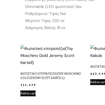
Dimmable (LED φωτιστικά) Ναι
Ρυθμιζόμενο Ύψος Ναί
Μέγιστο Ύψος 230 εκ
Διάμετρος Βάσης 18 εκ
ΦΩΤΙΣΤΙΚ
443,00
ΦΩΤΙΣΤΙΚΌ ΕΠΙΤΡΑΠΈΖΙΟ(TOY MOSCHINO
GOLD JEREMY SCOTT KARTELL)
Add to car
352,00
€
Add to cart