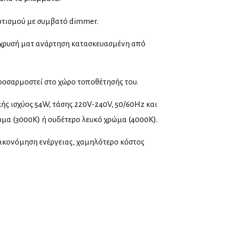
ωτισμού με συμβατό dimmer.
ι χρυσή ματ ανάρτηση κατασκευασμένη από
ροσαρμοστεί στο χώρο τοποθέτησής του.
ς ισχύος 54W, τάσης 220V-240V, 50/60Hz και
μα (3000K) ή ουδέτερο λευκό χρώμα (4000K).
οικονόμηση ενέργειας, χαμηλότερο κόστος