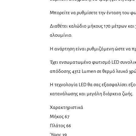
Μπορείτε να ρυθμίσετε την ένταση του φ
Διαθέτει καλώδιο μήκους 170 μέτρων κα
αλουμίνιο.
Η ανάρτηση είναι ρυθμιζόμενη ώστε να π
Έχει ενσωματωμένο φωτισμό LED συνολική
απόδοσης 4312 Lumen σε θερμό λευκό χρώ
Η τεχνολογία LED θα σας εξασφαλίσει εξ
κατανάλωσης και μεγάλη διάρκεια ζωής.
Χαρακτηριστικά
Μήκος 67
Πλάτος 66
Ύψος 39