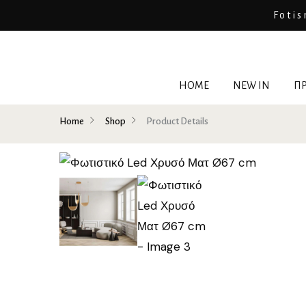
Fotis
HOME
NEW IN
ΠΡ
Home
Shop
Product Details