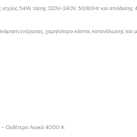
ς ισχύος 54W, τάσης 220V-240V, 50/60Hz και απόδοσης 
ονόμηση ενέργειας, χαμηλότερο κόστος κατανάλωσης και μ
 – Ουδέτερο Λευκό 4000 Κ