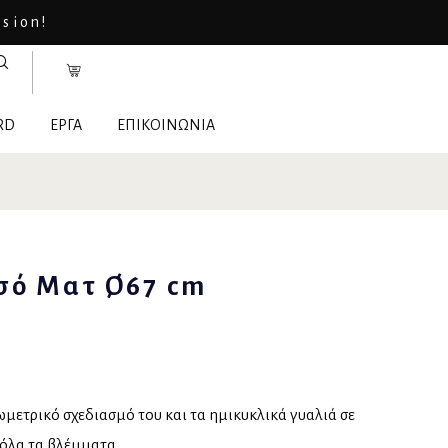
asion!
RD
ΕΡΓΑ
ΕΠΙΚΟΙΝΩΝΙΑ
σό Ματ Ø67 cm
ωμετρικό σχεδιασμό του και τα ημικυκλικά γυαλιά σε
όλα τα βλέμματα.