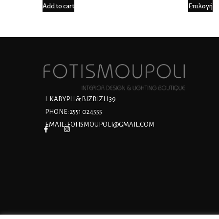
Add to cart
Επιλογή
Ι. ΚΑΒΥΡΗ & ΒΙΖΒΙΖΗ 39
PHONE: 2551 024555
EMAIL:
FOTISMOUPOLI@GMAIL.COM