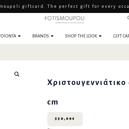
moupoli giftcard. The perfect gift for every occ
ΟΪΟΝΤΑ
BRANDS
SHOP THE LOOK
GIFT CA
Χριστουγεννιάτικο 
cm
550,00
€