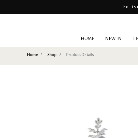
Fotis
HOME
NEW IN
ΠΡ
Home
Shop
Product Details