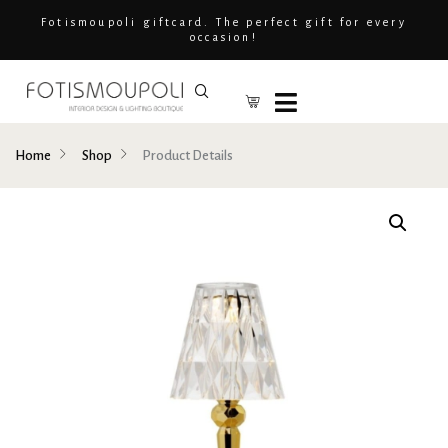
Fotismoupoli giftcard. The perfect gift for every
occasion!
Home
Shop
Product Details