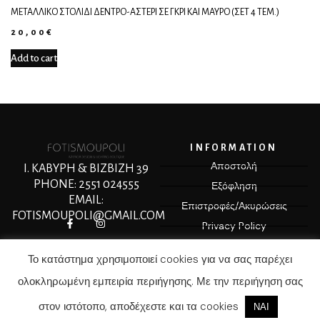
ΜΕΤΑΛΛΙΚΌ ΣΤΟΛΊΔΙ ΔΈΝΤΡΟ-ΑΣΤΈΡΙ ΣΕ ΓΚΡΙ ΚΑΙ ΜΑΎΡΟ (ΣΕΤ 4 ΤΕΜ.)
20,00
€
Add to cart
INFORMATION
Αποστολή
Ι. ΚΑΒΥΡΗ & ΒΙΖΒΙΖΗ 39
PHONE: 2551 024555
Εξόφληση
EMAIL:
Επιστροφές/Ακυρώσεις
FOTISMOUPOLI@GMAIL.COM
Privacy Policy
Terms & Conditions
Το κατάστημα χρησιμοποιεί cookies για να σας παρέχει
ολοκληρωμένη εμπειρία περιήγησης. Με την περιήγηση σας
στον ιστότοπο, αποδέχεστε και τα cookies
© COPYRIGHT 2025 MEDIASPOT.GR
ΝΑΙ