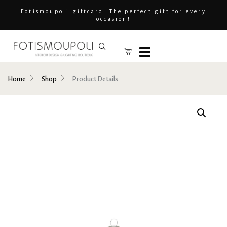
Fotismoupoli giftcard. The perfect gift for every
occasion!
Home
Shop
Product Details