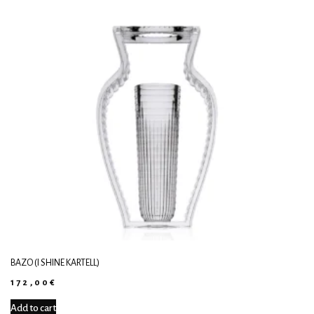
ΒΆΖΟ (I SHINE KARTELL)
172,00
€
Add to cart