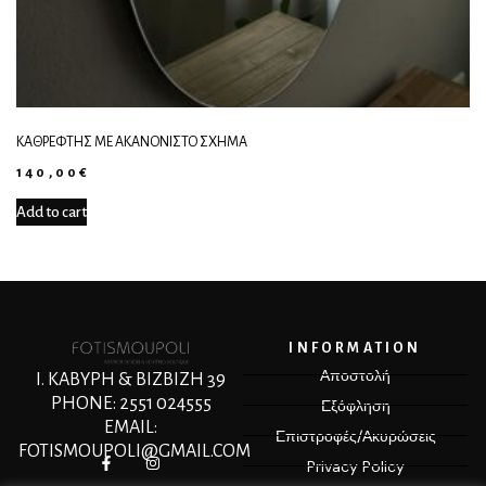
ΚΑΘΡΈΦΤΗΣ ΜΕ ΑΚΑΝΌΝΙΣΤΟ ΣΧΉΜΑ
140,00
€
Add to cart
INFORMATION
Αποστολή
Ι. ΚΑΒΥΡΗ & ΒΙΖΒΙΖΗ 39
PHONE: 2551 024555
Εξόφληση
EMAIL:
Επιστροφές/Ακυρώσεις
FOTISMOUPOLI@GMAIL.COM
Privacy Policy