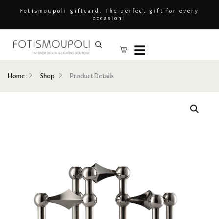
Fotismoupoli giftcard. The perfect gift for every
occasion!
Home
Shop
Product Details