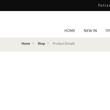
Fotis
HOME
NEW IN
ΠΡ
Home
Shop
Product Details