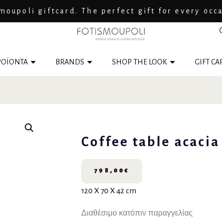
moupoli giftcard. The perfect gift for every occ
ΟΪΟΝΤΑ
BRANDS
SHOP THE LOOK
GIFT CA
Coffee table acaci
798,00
€
120 X 70 X 42 cm
Διαθέσιμο κατόπιν παραγγελίας