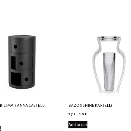
ILI MAT( ANNA CASTELLI
ΒΆΖΟ (I SHINE KARTELL)
)
172,00
€
€
Add to cart
t