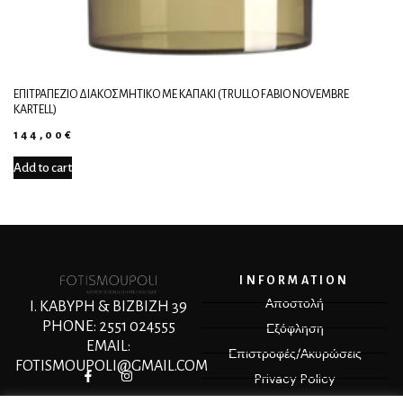
ΕΠΙΤΡΑΠΈΖΙΟ ΔΙΑΚΟΣΜΗΤΙΚΌ ΜΕ ΚΑΠΆΚΙ (TRULLO FABIO NOVEMBRE
KARTELL)
144,00
€
Add to cart
INFORMATION
Αποστολή
Ι. ΚΑΒΥΡΗ & ΒΙΖΒΙΖΗ 39
PHONE: 2551 024555
Εξόφληση
EMAIL:
Επιστροφές/Ακυρώσεις
FOTISMOUPOLI@GMAIL.COM
Privacy Policy