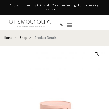
Fotismoupoli giftcard. The perfect gift for every
occasion!
Home
Shop
Product Details