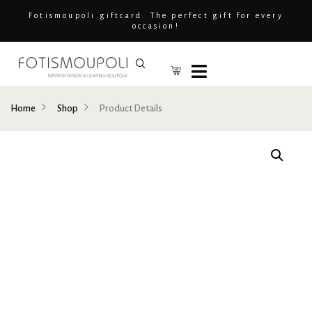
Fotismoupoli giftcard. The perfect gift for every
occasion!
Home
Shop
Product Details