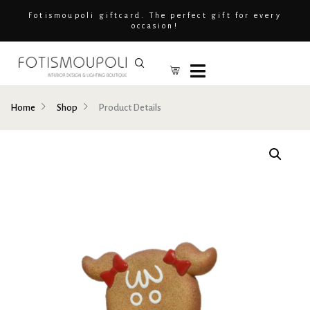
Fotismoupoli giftcard. The perfect gift for every
occasion!
Home
Shop
Product Details