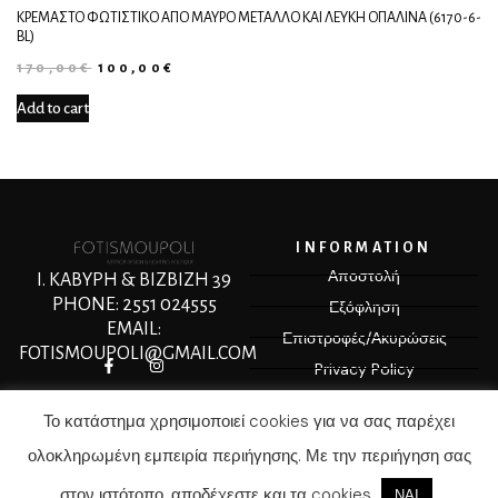
ΚΡΕΜΑΣΤΌ ΦΩΤΙΣΤΙΚΌ ΑΠΌ ΜΑΎΡΟ ΜΈΤΑΛΛΟ ΚΑΙ ΛΕΥΚΉ ΟΠΑΛΊΝΑ (6170-6-
BL)
170,00
€
100,00
€
Add to cart
INFORMATION
Αποστολή
Ι. ΚΑΒΥΡΗ & ΒΙΖΒΙΖΗ 39
PHONE: 2551 024555
Εξόφληση
EMAIL:
Επιστροφές/Ακυρώσεις
FOTISMOUPOLI@GMAIL.COM
Privacy Policy
Terms & Conditions
Το κατάστημα χρησιμοποιεί cookies για να σας παρέχει
ολοκληρωμένη εμπειρία περιήγησης. Με την περιήγηση σας
© COPYRIGHT 2025 MEDIASPOT.GR
στον ιστότοπο, αποδέχεστε και τα cookies
ΝΑΙ