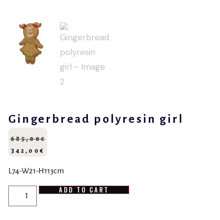
Gingerbread polyresin girl
685,00
€
342,00
€
L74-W21-H113cm
ADD TO CART