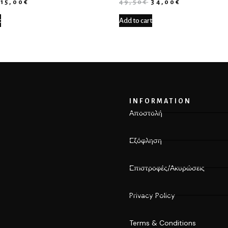
15,00
€
49,50
€
34,00
€
t
Add to cart
INFORMATION
Αποστολή
Εξόφληση
Επιστροφές/Ακυρώσεις
Privacy Policy
Terms & Conditions