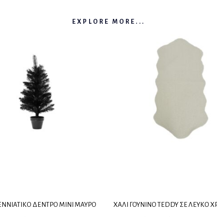
EXPLORE MORE...
ΕΝΝΙΆΤΙΚΟ ΔΈΝΤΡΟ ΜΊΝΙ ΜΑΎΡΟ
ΧΑΛΊ ΓΟΎΝΙΝΟ TEDDY ΣΕ ΛΕΥΚΌ 