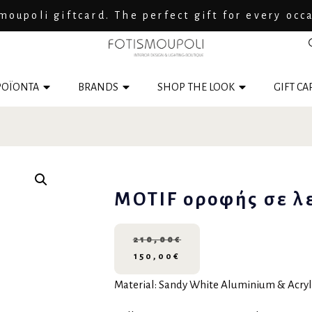
moupoli giftcard. The perfect gift for every occ
ΟΪΟΝΤΑ
BRANDS
SHOP THE LOOK
GIFT CA
MOTIF οροφής σε λ
210,00
€
150,00
€
Material: Sandy White Aluminium & Acryl