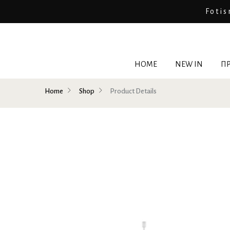
Fotis
HOME
NEW IN
ΠΡ
Home
Shop
Product Details