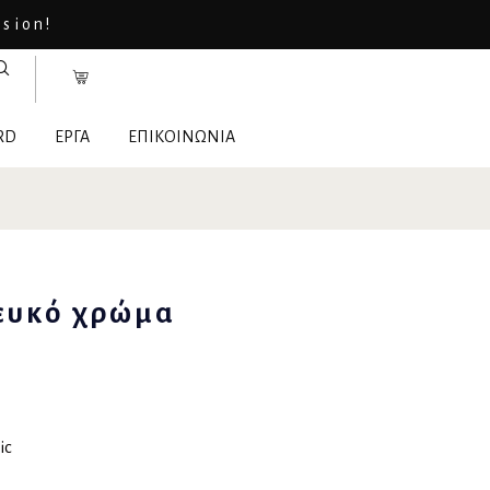
asion!
RD
ΕΡΓΑ
ΕΠΙΚΟΙΝΩΝΙΑ
ευκό χρώμα
ic