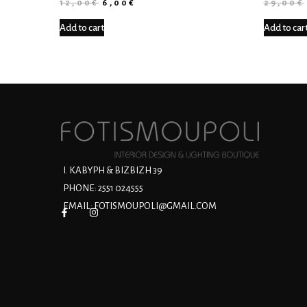
12,00
€
6,00
€
29,00
€
Add to cart
Add to car
Ι. ΚΑΒΥΡΗ & ΒΙΖΒΙΖΗ 39
PHONE: 2551 024555
EMAIL:
FOTISMOUPOLI@GMAIL.COM