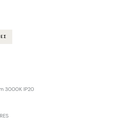
ΊΕΣ
5Lm 3000K IP20
IRES