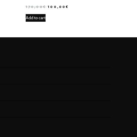
170,00
€
100,00
€
Add to cart