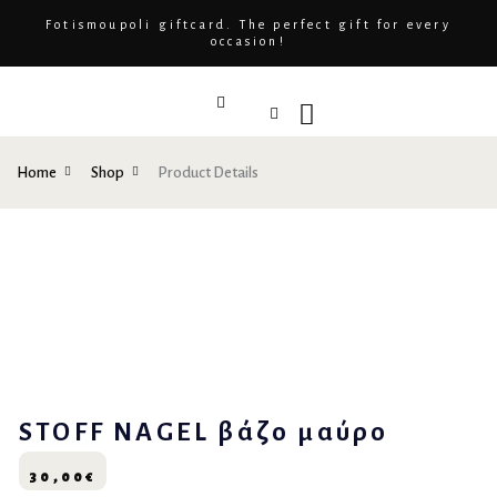
Fotismoupoli giftcard. The perfect gift for every
occasion!
Home
Shop
Product Details
STOFF NAGEL βάζο μαύρο
30,00
€