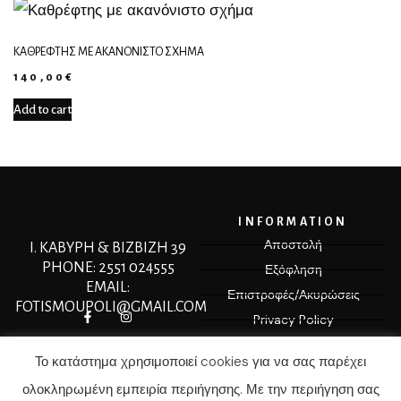
ΚΑΘΡΈΦΤΗΣ ΜΕ ΑΚΑΝΌΝΙΣΤΟ ΣΧΉΜΑ
140,00
€
Add to cart
INFORMATION
Αποστολή
Ι. ΚΑΒΥΡΗ & ΒΙΖΒΙΖΗ 39
PHONE: 2551 024555
Εξόφληση
EMAIL:
Επιστροφές/Ακυρώσεις
FOTISMOUPOLI@GMAIL.COM
Privacy Policy
Terms & Conditions
Το κατάστημα χρησιμοποιεί cookies για να σας παρέχει
ολοκληρωμένη εμπειρία περιήγησης. Με την περιήγηση σας