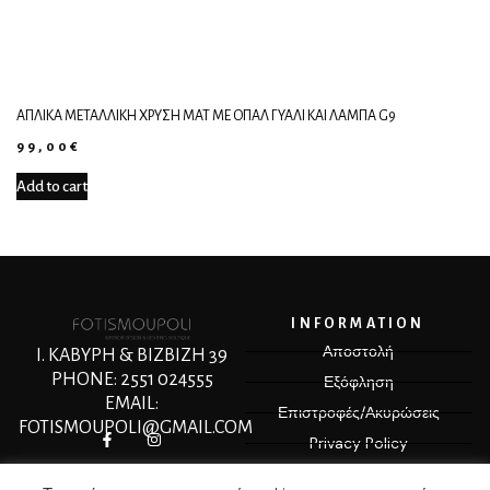
ΑΠΛΊΚΑ ΜΕΤΑΛΛΙΚΉ ΧΡΥΣΉ ΜΑΤ ΜΕ ΟΠΑΛ ΓΥΑΛΊ ΚΑΙ ΛΆΜΠΑ G9
99,00
€
Add to cart
INFORMATION
Αποστολή
Ι. ΚΑΒΥΡΗ & ΒΙΖΒΙΖΗ 39
PHONE: 2551 024555
Εξόφληση
EMAIL:
Επιστροφές/Ακυρώσεις
FOTISMOUPOLI@GMAIL.COM
Privacy Policy
Terms & Conditions