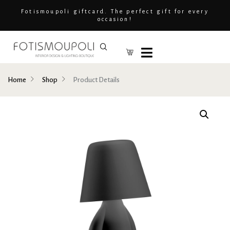
Fotismoupoli giftcard. The perfect gift for every
occasion!
Home
Shop
Product Details