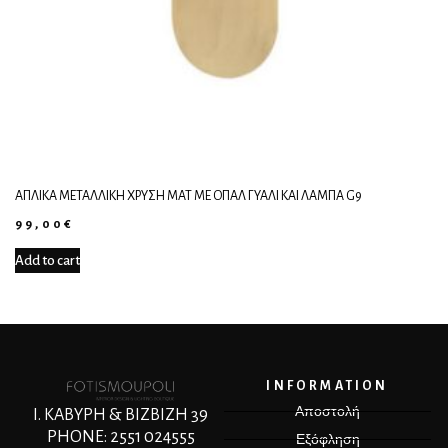
ΑΠΛΊΚΑ ΜΕΤΑΛΛΙΚΉ ΧΡΥΣΉ ΜΑΤ ΜΕ ΟΠΑΛ ΓΥΑΛΊ ΚΑΙ ΛΆΜΠΑ G9
99,00
€
Add to cart
INFORMATION
Αποστολή
Ι. ΚΑΒΥΡΗ & ΒΙΖΒΙΖΗ 39
PHONE: 2551 024555
Εξόφληση