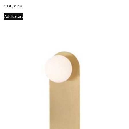
110,00
€
Add to cart