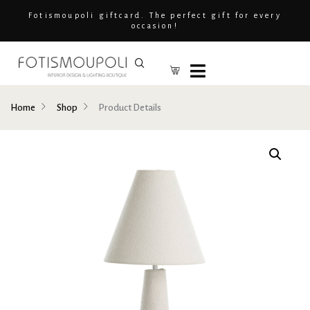
Fotismoupoli giftcard. The perfect gift for every
occasion!
Home
Shop
Product Details