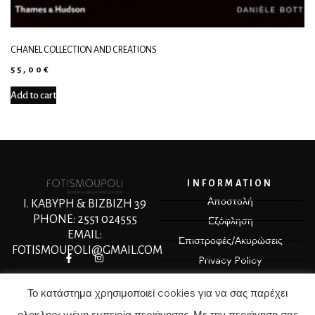
CHANEL COLLECTION AND CREATIONS
55,00
€
Add to cart
INFORMATION
Αποστολή
Ι. ΚΑΒΥΡΗ & ΒΙΖΒΙΖΗ 39
PHONE: 2551 024555
Εξόφληση
EMAIL:
Επιστροφές/Ακυρώσεις
FOTISMOUPOLI@GMAIL.COM
Privacy Policy
Terms & Conditions
Το κατάστημα χρησιμοποιεί cookies για να σας παρέχει