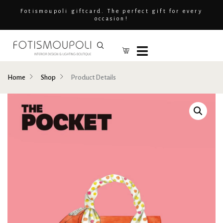
Fotismoupoli giftcard. The perfect gift for every
occasion!
Home
Shop
Product Details