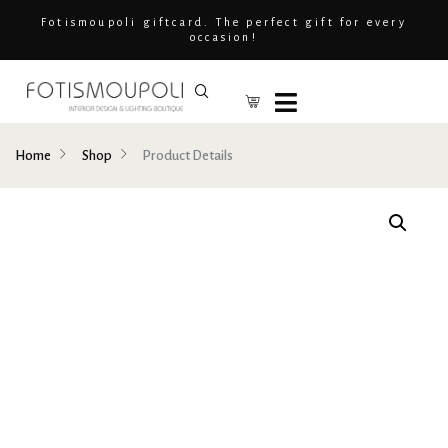
Fotismoupoli giftcard. The perfect gift for every
occasion!
Home
Shop
Product Details