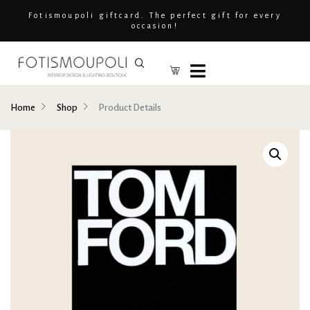
Fotismoupoli giftcard. The perfect gift for every
occasion!
Home
Shop
Product Details