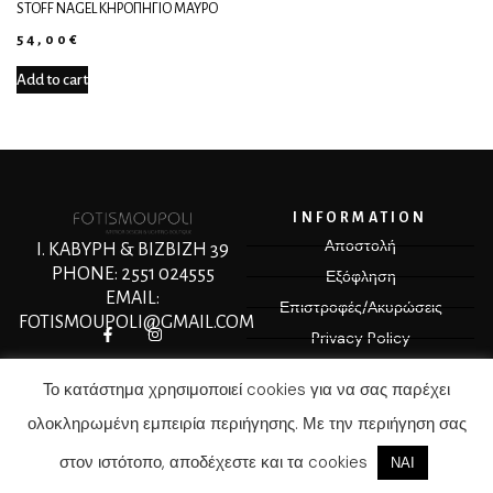
STOFF NAGEL ΚΗΡΟΠΉΓΙΟ ΜΑΎΡΟ
54,00
€
Add to cart
INFORMATION
Αποστολή
Ι. ΚΑΒΥΡΗ & ΒΙΖΒΙΖΗ 39
PHONE: 2551 024555
Εξόφληση
EMAIL:
Επιστροφές/Ακυρώσεις
FOTISMOUPOLI@GMAIL.COM
Privacy Policy
Terms & Conditions
Το κατάστημα χρησιμοποιεί cookies για να σας παρέχει
ολοκληρωμένη εμπειρία περιήγησης. Με την περιήγηση σας
στον ιστότοπο, αποδέχεστε και τα cookies
© COPYRIGHT 2025 MEDIASPOT.GR
ΝΑΙ