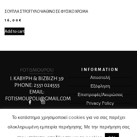
ΣΟΥΠΛΆ ΣΤΡΟΓΓΥΛΌ ΨΆΘΙΝΟ ΣΕ ΦΥΣΙΚΌ ΧΡΏΜΑ
16,00
€
Add to cart
INFORMATION
Αποστολή
Ι. ΚΑΒΥΡΗ & ΒΙΖΒΙΖΗ 39
PHONE: 2551 024555
Εξόφληση
EMAIL:
Επιστροφές/Ακυρώσεις
FOTISMOUPOLI@GMAIL.COM
Privacy Policy
Terms & Conditions
Το κατάστημα χρησιμοποιεί cookies για να σας παρέχει
ολοκληρωμένη εμπειρία περιήγησης. Με την περιήγηση σας