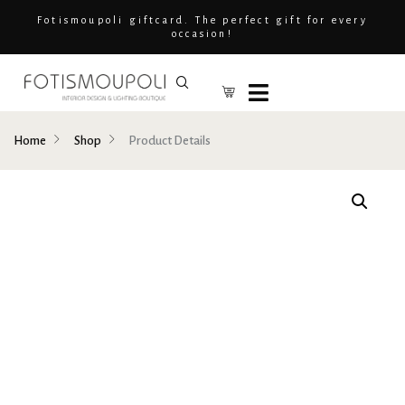
Fotismoupoli giftcard. The perfect gift for every
occasion!
Home
Shop
Product Details