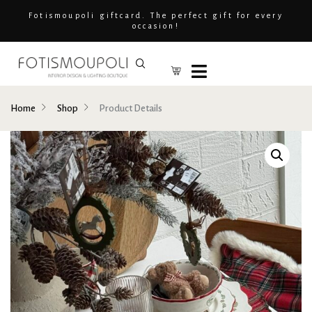
Fotismoupoli giftcard. The perfect gift for every
occasion!
Home
Shop
Product Details