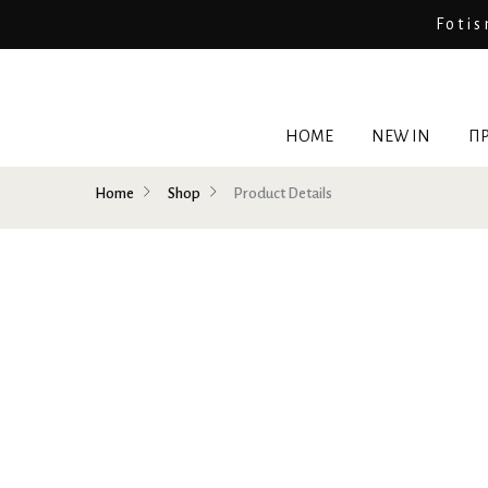
Fotis
HOME
NEW IN
ΠΡ
Home
Shop
Product Details