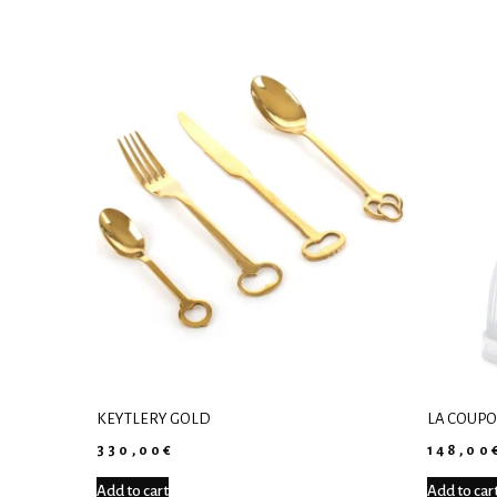
KEYTLERY GOLD
LA COUPO
330,00
€
148,00
Add to cart
Add to car