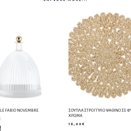
LE FABIO NOVEMBRE
ΣΟΥΠΛΆ ΣΤΡΟΓΓΥΛΌ ΨΆΘΙΝΟ ΣΕ Φ
ΧΡΏΜΑ
€
16,00
€
t