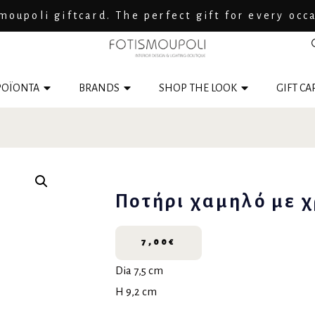
moupoli giftcard. The perfect gift for every occ
ΟΪΟΝΤΑ
BRANDS
SHOP THE LOOK
GIFT CA
Ποτήρι χαμηλό με χ
7,00
€
Dia 7,5 cm
H 9,2 cm