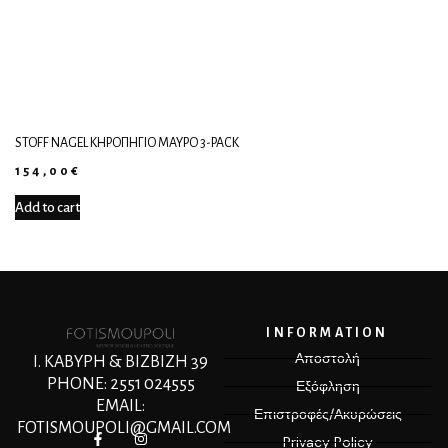
STOFF NAGEL ΚΗΡΟΠΉΓΙΟ ΜΑΎΡΟ 3-PACK
154,00
€
Add to cart
INFORMATION
Αποστολή
Ι. ΚΑΒΥΡΗ & ΒΙΖΒΙΖΗ 39
PHONE: 2551 024555
Εξόφληση
EMAIL:
Επιστροφές/Ακυρώσεις
FOTISMOUPOLI@GMAIL.COM
Privacy Policy