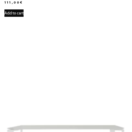
111,00
€
Add to cart