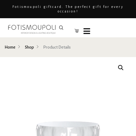
Fotismoupoli giftcard. The perfect gift for every
occasion!
Home
Shop
Product Details